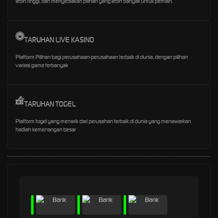
lebih tinggi, dan menyediakan pilihan yang lebih banyak untuk pemain.
TARUHAN LIVE KASINO
Platform Pilihan bagi perusahaan-perusahaan terbaik di dunia, dengan pilihan
variasi game terbanyak
TARUHAN TOGEL
Platform togel yang menarik dari perusahan terbaik di dunia yang menawarkan
hadiah kemenangan besar