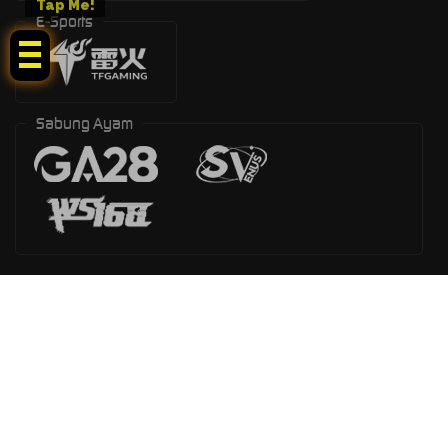
Tap Me!
E-Sports
Sabung Ayam