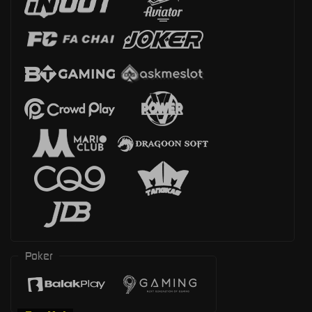
Poker