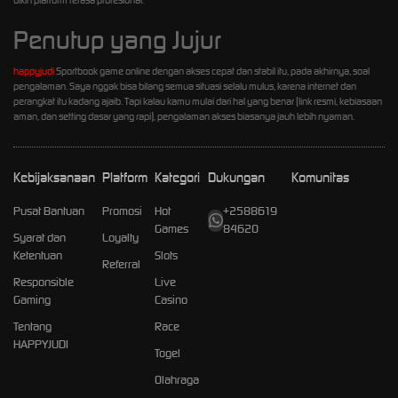
bikin platform terasa profesional.
Penutup yang Jujur
happyjudi
Sportbook game online dengan akses cepat dan stabil itu, pada akhirnya, soal
pengalaman. Saya nggak bisa bilang semua situasi selalu mulus, karena internet dan
perangkat itu kadang ajaib. Tapi kalau kamu mulai dari hal yang benar (link resmi, kebiasaan
aman, dan setting dasar yang rapi), pengalaman akses biasanya jauh lebih nyaman.
Kebijaksanaan
Platform
Kategori
Dukungan
Komunitas
Pusat Bantuan
Promosi
Hot
+2588619
Games
84620
Syarat dan
Loyalty
Ketentuan
Slots
Referral
Responsible
Live
Gaming
Casino
Tentang
Race
HAPPYJUDI
Togel
Olahraga