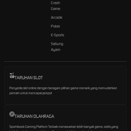
Crash
Game
Arcade
Poker
E-Sports
Sabung
Ayam
TARUHAN SLOT
Penyedia slot online dengan beragam pilihan game menarik yang memudahkan
pemain untuk mencapai jackpot
TARUHAN OLAHRAGA
Sportsbook Gaming Platform Terbaik menawarkan lebih banyak game, odds yang