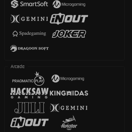
Arcade