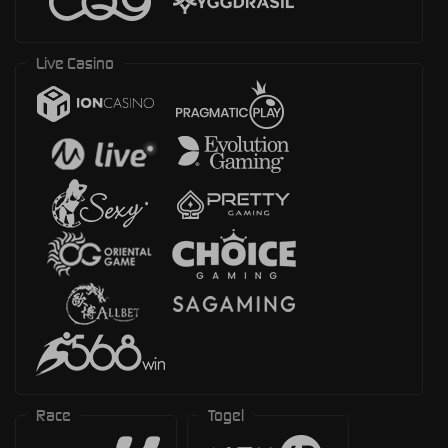
Live Casino
Race
Togel