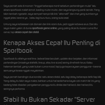
Saya pernah ada di momen “tinggal beberapa menit sebelum pertandingan mulai” lalu
akses sportbook malah lemot, loading muter-muter, dan saya langsung panik sendiri. Yang
bikin tambah ngeselin, saya sempat hampir klik link “alternatif” dari chat yang sumbernya
nggak jelas, karena ya… kalau lagi buru-buru, orang suka asal.
Untung saya kebiasaan cek domain dan link resmi dulu, jadi nggak kebawa arus. Dari situ
saya makin yakin: di dunia
sportbook game online
, yang paling dicari itu bukan cuma fitur
ramai, tapi
akses cepat dan stabil
.
Kenapa Akses Cepat Itu Penting di
Sportbook
Sportbook itu sifatnya real time. Jadwal bisa berubah, update skor berjalan, dan informasi
pertandingan (misalnya statistik, lineup, atau live score) sering di-refresh terus. Kalau
halaman lambat, yang rusak bukan cuma mood, tapi juga kepercayaan pengguna—karena
semuanya terasa nggak meyakinkan.
Saya pernah bandingin dua kondisi: satu akses stabil, satu lagi delay beberapa detik tiap klik.
Yang delay itu bikin saya males, bahkan untuk hal sederhana kayak cek match list. Ini yang
kadang tidak disadari: pengalaman pengguna itu dinilai dari hal kecil, dan hal kecil itu
seringnya performa.
Stabil Itu Bukan Sekadar “Server