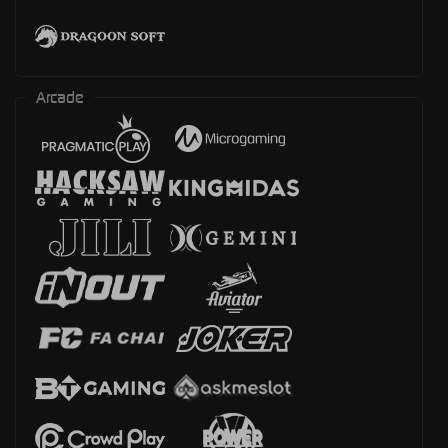
Arcade