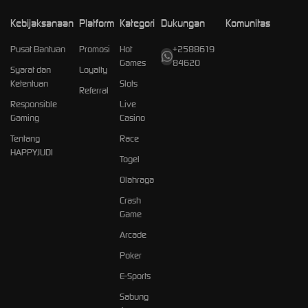
Kebijaksanaan
Platform
Kategori
Dukungan
Komunitas
Pusat Bantuan
Promosi
Hot
+2588619
Games
84620
Syarat dan
Loyalty
Ketentuan
Slots
Referral
Responsible
Live
Gaming
Casino
Tentang
Race
HAPPYJUDI
Togel
Olahraga
Crash
Game
Arcade
Poker
E-Sports
Sabung