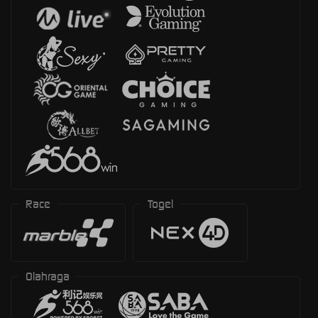
Race
Togel
Olahraga