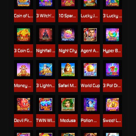
Coin of Lightning
3 Witch's Lamp
10 Sparkling Crown
Lucky Jaguar 2
3 Lucky Baozhu
3 Coin Golden OX
Nightfall Hunting
Night City
Agent Ace
Hyper Burst
Money Pot
3 Lightning Blitz
Safari Mystery
World Cup
3 Pot Dragons
Devil Fire 2
TWIN WINS
Medusa
Potion Wizard
Sweet Land