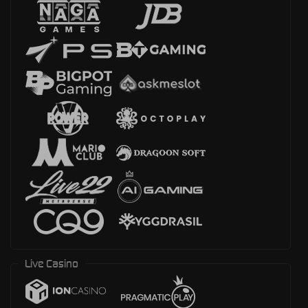
Live Casino