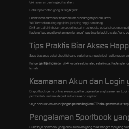
bikin elemen penting jadi ketahan.
Beberapa contoh yang sering terjadi:
Cache lama membuat halaman tampil setengah jadi atau error.
Wi-Fi tertentu routing-nya jelek, jadi ping tinggi dan delay.
DNS lambat bikin halaman seperti nggak mau kebuka padahal sebenarnya b
Kadang “sedang dilakukan maintenance” juga bisa terjadi, itu wajar. Yang p
Tips Praktis Biar Akses Happ
Saya biasanya pakai checklist yang sederhana, nggak ribet tapi lumayan 
Ketiga,
ganti jaringan
dari Wi-Fi ke data seluler atau sebaliknya. Kadang la
lemah.
Keamanan Akun dan Login 
Di sportbook game online, akses cepat harus jalan bareng keamanan. Login ya
pemberitahuan kalau terjadi aktivitas mencurigakan.
Saya selalu tekankan ini:
jangan pernah bagikan OTP atau password
ke siap
Pengalaman Sportbook yang 
Buat saya, sportbook yang enak itu bukan yang rame banget, tapi yang alurn