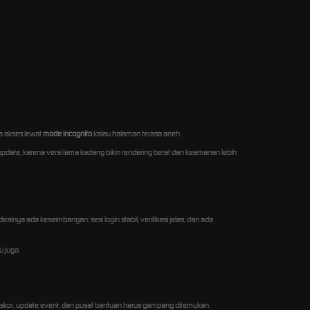
ba akses lewat
mode incognito
kalau halaman terasa aneh.
update, karena versi lama kadang bikin rendering berat dan keamanan lebih
alnya ada keseimbangan: sesi login stabil, verifikasi jelas, dan ada
u juga.
al, skor, update event, dan pusat bantuan harus gampang ditemukan.