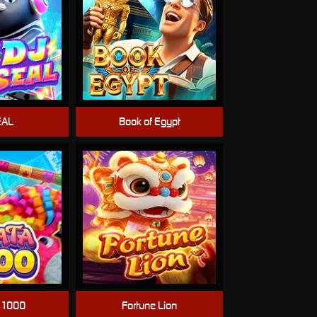
EAL
Book of Egypt
 1000
Fortune Lion