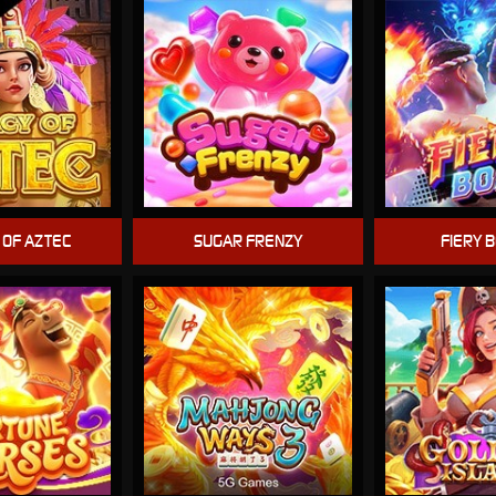
 OF AZTEC
SUGAR FRENZY
FIERY 