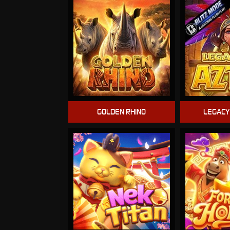
GOLDEN RHINO
LEGACY