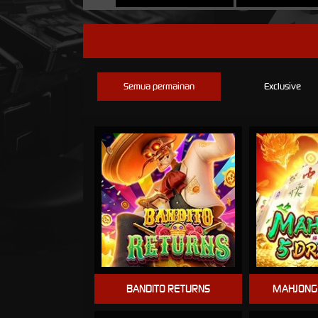
Semua permainan
Exclusive
BANDITO RETURNS
MAHJONG