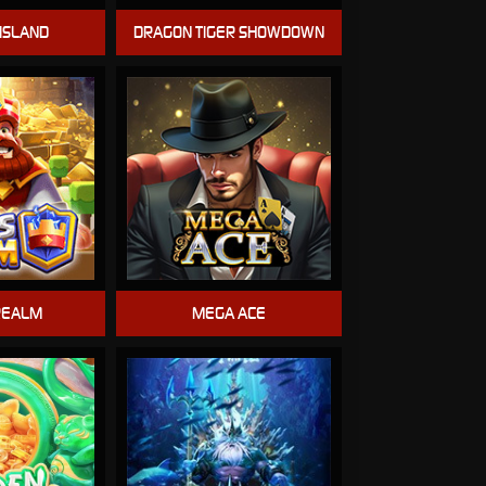
ISLAND
DRAGON TIGER SHOWDOWN
 REALM
MEGA ACE