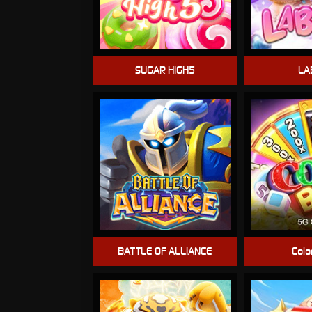
SUGAR HIGH5
LA
BATTLE OF ALLIANCE
Colo