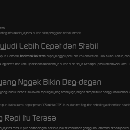
isa.
enting informasinya jelas, bukan bikin pengguna nebak-nebak.
yjudi Lebih Cepat dan Stabil
ampuh. Pertama,
bookmark link resmi
supaya nggak perlu cari-cari dan ketemu link tiruan. Kedua, co
ngsung beres, dan kamu jadi sadar masalahnya bukan di situsnya. Keempat, pastikan browser kamu 
yang Nggak Bikin Deg-degan
ng terlalu “bebas” itu rawan, tapi login yang aman juga jangan sampai bikin pengguna frustrasi. Ide
a pun. Kalau kamu dapat pesan “CS minta OTP”, itu sudah red flag, dan sebaiknya dihentikan saat it
Rapi Itu Terasa
ya jelas: masuk, pilih pertandingan, cek info, lalu selesai tanpa gangguan. Informasi seperti jadw