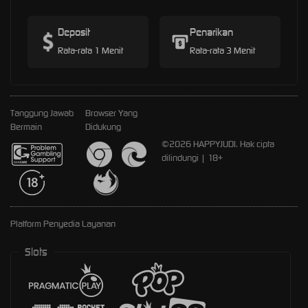
Deposit
Penarikan
Rata-rata 1 Menit
Rata-rata 3 Menit
Tanggung Jawab
Browser Yang
Bermain
Didukung
©2026 HAPPYJUDI. Hak cipta
dilindungi | 18+
Platform Penyedia Layanan
Slots