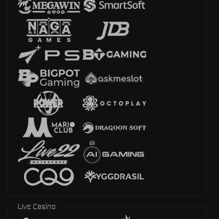
Live Casino