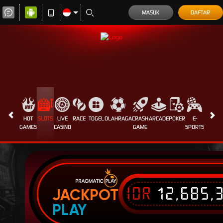
MASUK
DAFTAR
HOT
SLOTS
LIVE
RACE
TOGEL
OLAHRAGA
CRASH
ARCADE
POKER
E-
SABUN
GAMES
CASINO
GAME
SPORTS
AYAM
IDR
12,685,
JACKPOT
PLAY