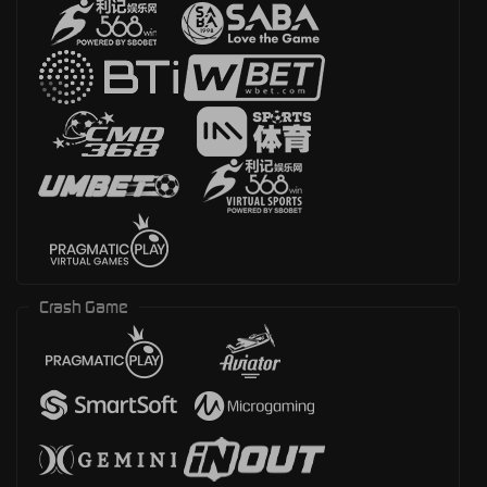
Crash Game