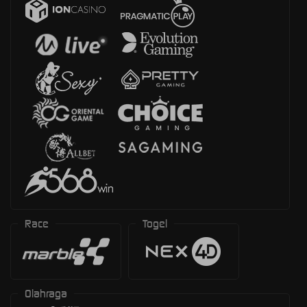
Race
Togel
Olahraga