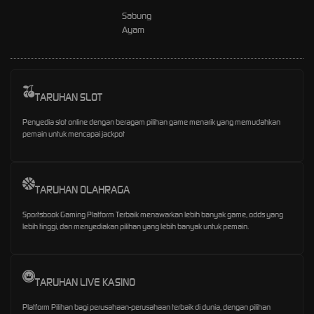
Sabung
Ayam
TARUHAN SLOT
Penyedia slot online dengan beragam pilihan game menarik yang memudahkan
pemain untuk mencapai jackpot
TARUHAN OLAHRAGA
Sportsbook Gaming Platform Terbaik menawarkan lebih banyak game, odds yang
lebih tinggi, dan menyediakan pilihan yang lebih banyak untuk pemain.
TARUHAN LIVE KASINO
Platform Pilihan bagi perusahaan-perusahaan terbaik di dunia, dengan pilihan