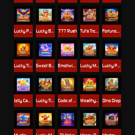
Lucky Phoenix
Lucky Bull
777 Rush
Tut's Treasure Tower
Fortunes of Aztec
Lucky Tiger
Sweet Burst
Emotiwins
Lucky MonKey
Lucky Panda
Jelly Candy
Lucky Tiger Gold Ultimate
Code of Cairo
Wealthy Frog
Dino Drop