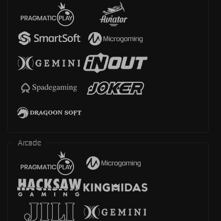
Arcade