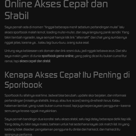
Online Akses Cepat dan
Stabil
Saya pernah ada di momen “tinggal beberapa menit sebelum pertandingan mulai” lalu
akses sportbook malah lemot, loading muter-muter, dan saya langsung panik sendiri. Yang
bikin tambah ngeselin, saya sempat hampir klik link “alternatif” dari chat yang sumbernya
nggak jelas, karena ya… kalau lagi buru-buru, orang suka asal.
Untung saya kebiasaan cek domain dan link resmi dulu, jadi nggak kebawa arus. Dari situ
saya makin yakin: di dunia
sportbook game online
, yang paling dicari itu bukan cuma fitur
ramai, tapi
akses cepat dan stabil
.
Kenapa Akses Cepat Itu Penting di
Sportbook
Sportbook itu sifatnya real time. Jadwal bisa berubah, update skor berjalan, dan informasi
pertandingan (misalnya statistik, lineup, atau live score) sering di-refresh terus. Kalau
halaman lambat, yang rusak bukan cuma mood, tapi juga kepercayaan pengguna—karena
semuanya terasa nggak meyakinkan.
Saya pernah bandingin dua kondisi: satu akses stabil, satu lagi delay beberapa detik tiap klik.
Yang delay itu bikin saya males, bahkan untuk hal sederhana kayak cek match list. Ini yang
kadang tidak disadari: pengalaman pengguna itu dinilai dari hal kecil, dan hal kecil itu
seringnya performa.