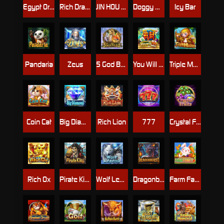
Egypt Oracle
Rich Dragon
JIN HOU YE
Doggy Wealth
Icy Bar
Pandaria
Zeus
5 God Beast
You Will Win
Triple Monkey
Coin Cat
Big Diamond
Rich Lion
777
Crystal Fruits
Rich Ox
Pirate King
Wolf Legend
Dragonburst
Farm Family