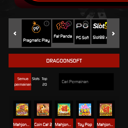
i
i
i
i
i
Facha
Fat Panda
Slot88 x PP
PG Soft
Pragmatic Play
DRAGOONSOFT
Semua
Slots
Top
permainan
20
Mahjong Win
Coin Cat 2
Mahjong Win 2
Toy Pop
Mahjong Win 3