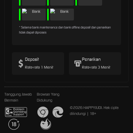
* Selama bank maintenance dan bank offline deposit dan penarikan
tidak dapat diproses
Deposit
Penarikan
Rata-rata 1 Menit
Rata-rata 3 Menit
Tanggung Jawab
Browser Yang
Bermain
Didukung
©2026 HAPPYJUDI. Hak cipta
dilindungi | 18+