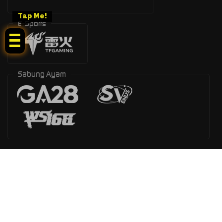
Tap Me!
E-Sports
Sabung Ayam