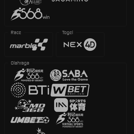
Race
Togel
Olahraga