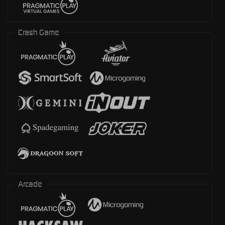
Crash Game
Arcade