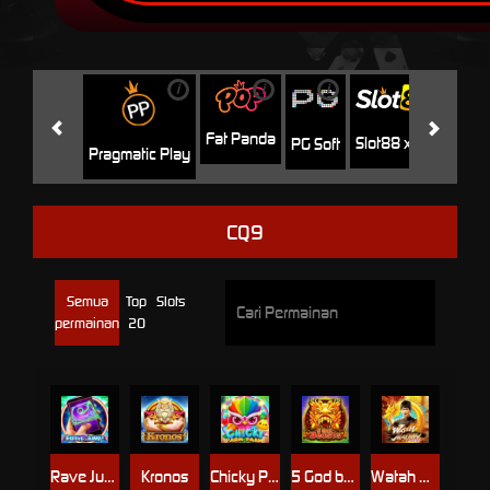
i
i
i
i
i
Facha
Fat Panda
Slot88 x PP
PG Soft
Pragmatic Play
CQ9
Semua
Top
Slots
permainan
20
Rave Jump Mobile
Kronos
Chicky Parm Parm
5 God beasts
Watah Master Turbo