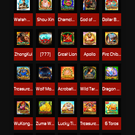
Watah Master
Shou-Xin
Chameleon
God of War
Dollar Bomb
ZhongKui
[777]
Great Lion
Apollo
Fire Chibi M
Treasure Island
Wolf Moon
Acrobatics
Wild Tarzan
Dragon Ball
WuKong&Peaches
Zuma Wild
Lucky Tigers
Treasure Pirate
6 Toros