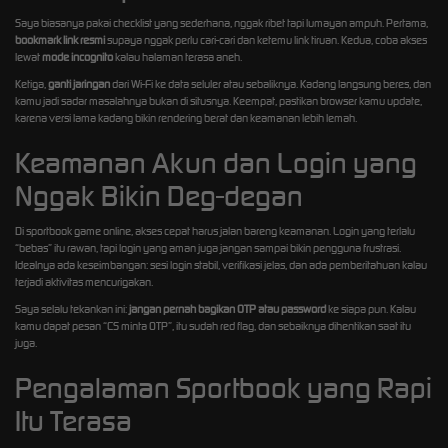
Saya biasanya pakai checklist yang sederhana, nggak ribet tapi lumayan ampuh. Pertama,
bookmark link resmi
supaya nggak perlu cari-cari dan ketemu link tiruan. Kedua, coba akses
lewat
mode incognito
kalau halaman terasa aneh.
Ketiga,
ganti jaringan
dari Wi-Fi ke data seluler atau sebaliknya. Kadang langsung beres, dan
kamu jadi sadar masalahnya bukan di situsnya. Keempat, pastikan browser kamu update,
karena versi lama kadang bikin rendering berat dan keamanan lebih lemah.
Keamanan Akun dan Login yang
Nggak Bikin Deg-degan
Di sportbook game online, akses cepat harus jalan bareng keamanan. Login yang terlalu
“bebas” itu rawan, tapi login yang aman juga jangan sampai bikin pengguna frustrasi.
Idealnya ada keseimbangan: sesi login stabil, verifikasi jelas, dan ada pemberitahuan kalau
terjadi aktivitas mencurigakan.
Saya selalu tekankan ini:
jangan pernah bagikan OTP atau password
ke siapa pun. Kalau
kamu dapat pesan “CS minta OTP”, itu sudah red flag, dan sebaiknya dihentikan saat itu
juga.
Pengalaman Sportbook yang Rapi
Itu Terasa