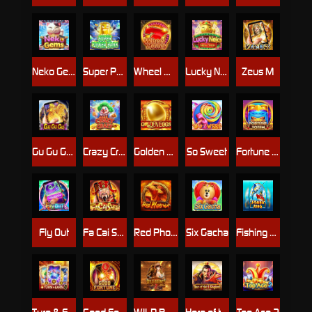
Neko Gems
Super Power Bank
Wheel Money
Lucky Neko New Year
Zeus M
Gu Gu Gu M
Crazy Crazy
Golden Eggs
So Sweet
Fortune Totem
Fly Out
Fa Cai Shen M
Red Phoenix
Six Gacha
Fishing King