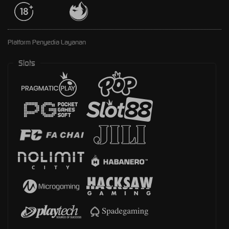
Platform Penyedia Layanan
Slots