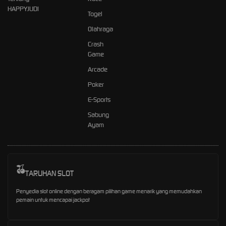
HAPPYJUDI
Togel
Olahraga
Crash
Game
Arcade
Poker
E-Sports
Sabung
Ayam
TARUHAN SLOT
Penyedia slot online dengan beragam pilihan game menarik yang memudahkan
pemain untuk mencapai jackpot