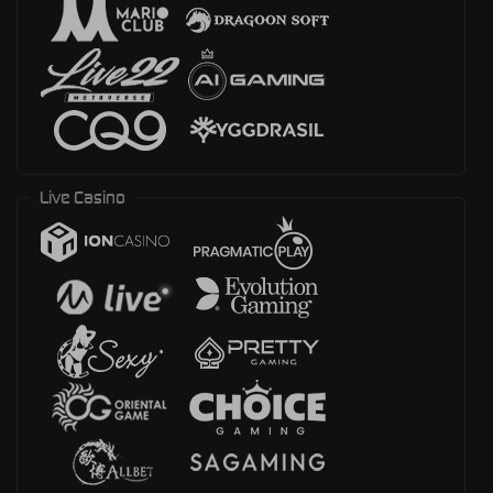
Live Casino