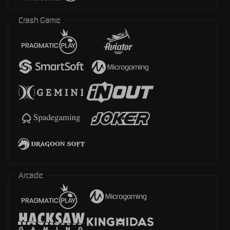
Crash Game
Arcade