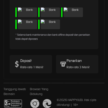
* Selama bank maintenance dan bank offline deposit dan penarikan
tidak dapat diproses
Deposit
Penarikan
Rata-rata 1 Menit
Rata-rata 3 Menit
Tanggung Jawab
Browser Yang
Bermain
Didukung
©2026 HAPPYJUDI. Hak cipta
dilindungi | 18+