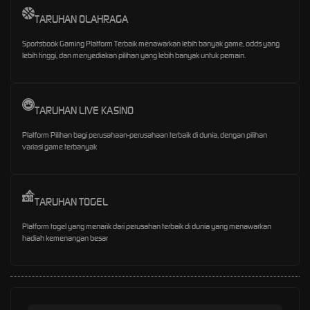
TARUHAN OLAHRAGA
Sportsbook Gaming Platform Terbaik menawarkan lebih banyak game, odds yang
lebih tinggi, dan menyediakan pilihan yang lebih banyak untuk pemain.
TARUHAN LIVE KASINO
Platform Pilihan bagi perusahaan-perusahaan terbaik di dunia, dengan pilihan
variasi game terbanyak
TARUHAN TOGEL
Platform togel yang menarik dari perusahan terbaik di dunia yang menawarkan
hadiah kemenangan besar