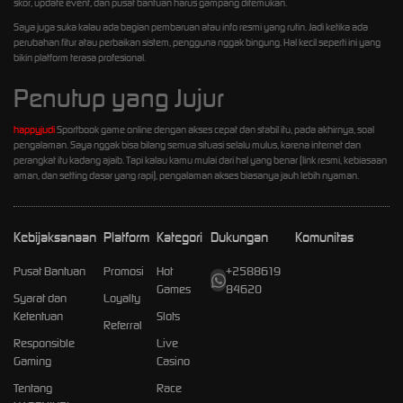
skor, update event, dan pusat bantuan harus gampang ditemukan.
Saya juga suka kalau ada bagian pembaruan atau info resmi yang rutin. Jadi ketika ada
perubahan fitur atau perbaikan sistem, pengguna nggak bingung. Hal kecil seperti ini yang
bikin platform terasa profesional.
Penutup yang Jujur
happyjudi
Sportbook game online dengan akses cepat dan stabil itu, pada akhirnya, soal
pengalaman. Saya nggak bisa bilang semua situasi selalu mulus, karena internet dan
perangkat itu kadang ajaib. Tapi kalau kamu mulai dari hal yang benar (link resmi, kebiasaan
aman, dan setting dasar yang rapi), pengalaman akses biasanya jauh lebih nyaman.
Kebijaksanaan
Platform
Kategori
Dukungan
Komunitas
Pusat Bantuan
Promosi
Hot
+2588619
Games
84620
Syarat dan
Loyalty
Ketentuan
Slots
Referral
Responsible
Live
Gaming
Casino
Tentang
Race