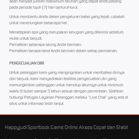
akan menjadi jumlah maksimum taruhan yang dapat anda pasang
pada periode tujuh (7) hari berturut-turut.
Untuk membantu Anda dalam pengaturan batas yang tepat, cobalah
untuk merenungkan beberapa hal :
Menetapkan apa yang merupakan kerugian yang diterima sebelum
mulai untuk berjudi.
Perhatikan seberapa sering Anda bermain.
Perhatikan berapa lama Anda bermain dalam setiap permainan.
PENGECUALIAN DIRI
Untuk pelanggan kami yang menginginkan untuk membatasi dirinya
dari berjudi, kami menyediakan fasilitas pengecualian diri yang
memungkinkan pelanggan untuk menutup akunnya untuk minimum
waktu 6 bulan sampai 5 tahun sesuai dengan permintaan. Silahkan
hubungi Petugas Layanan Pelanggan melalui “Live Chat” yang ada di
situs untuk informasi lebih lanjut.
Happyjudi Sportbook Game Online Akses Cepat dan Stabil