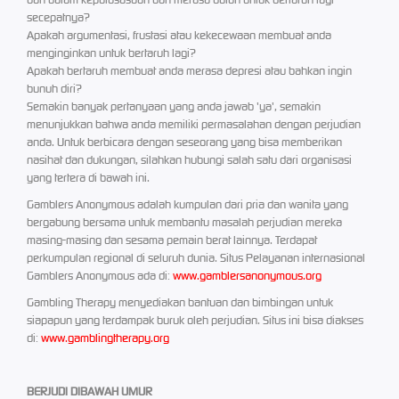
secepatnya?
Apakah argumentasi, frustasi atau kekecewaan membuat anda
menginginkan untuk bertaruh lagi?
Apakah bertaruh membuat anda merasa depresi atau bahkan ingin
bunuh diri?
Semakin banyak pertanyaan yang anda jawab 'ya', semakin
menunjukkan bahwa anda memiliki permasalahan dengan perjudian
anda. Untuk berbicara dengan seseorang yang bisa memberikan
nasihat dan dukungan, silahkan hubungi salah satu dari organisasi
yang tertera di bawah ini.
Gamblers Anonymous adalah kumpulan dari pria dan wanita yang
bergabung bersama untuk membantu masalah perjudian mereka
masing-masing dan sesama pemain berat lainnya. Terdapat
perkumpulan regional di seluruh dunia. Situs Pelayanan internasional
Gamblers Anonymous ada di:
www.gamblersanonymous.org
Gambling Therapy menyediakan bantuan dan bimbingan untuk
siapapun yang terdampak buruk oleh perjudian. Situs ini bisa diakses
di:
www.gamblingtherapy.org
BERJUDI DIBAWAH UMUR