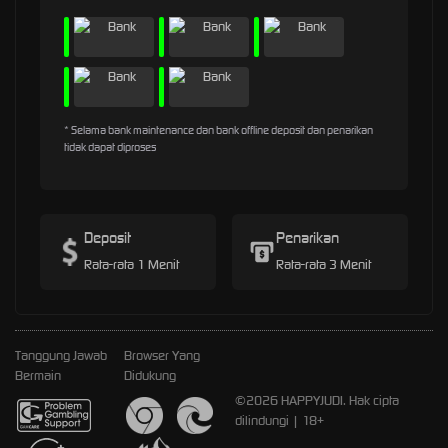
* Selama bank maintenance dan bank offline deposit dan penarikan
tidak dapat diproses
Deposit
Penarikan
Rata-rata 1 Menit
Rata-rata 3 Menit
Tanggung Jawab
Browser Yang
Bermain
Didukung
©2026 HAPPYJUDI. Hak cipta
dilindungi | 18+