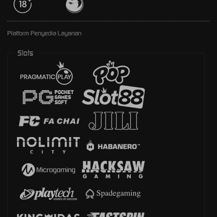
Platform Penyedia Layanan
Slots