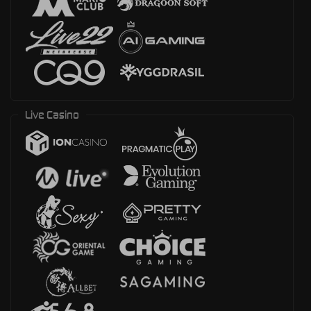
Live Casino