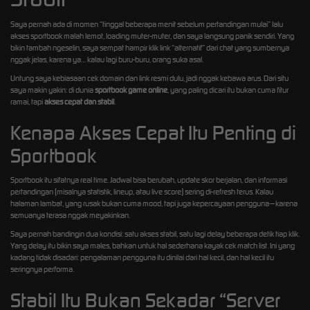
Saya pernah ada di momen “tinggal beberapa menit sebelum pertandingan mulai” lalu
akses sportbook malah lemot, loading muter-muter, dan saya langsung panik sendiri. Yang
bikin tambah ngeselin, saya sempat hampir klik link “alternatif” dari chat yang sumbernya
nggak jelas, karena ya… kalau lagi buru-buru, orang suka asal.
Untung saya kebiasaan cek domain dan link resmi dulu, jadi nggak kebawa arus. Dari situ
saya makin yakin: di dunia
sportbook game online
, yang paling dicari itu bukan cuma fitur
ramai, tapi
akses cepat dan stabil
.
Kenapa Akses Cepat Itu Penting di
Sportbook
Sportbook itu sifatnya real time. Jadwal bisa berubah, update skor berjalan, dan informasi
pertandingan (misalnya statistik, lineup, atau live score) sering di-refresh terus. Kalau
halaman lambat, yang rusak bukan cuma mood, tapi juga kepercayaan pengguna—karena
semuanya terasa nggak meyakinkan.
Saya pernah bandingin dua kondisi: satu akses stabil, satu lagi delay beberapa detik tiap klik.
Yang delay itu bikin saya males, bahkan untuk hal sederhana kayak cek match list. Ini yang
kadang tidak disadari: pengalaman pengguna itu dinilai dari hal kecil, dan hal kecil itu
seringnya performa.
Stabil Itu Bukan Sekadar “Server