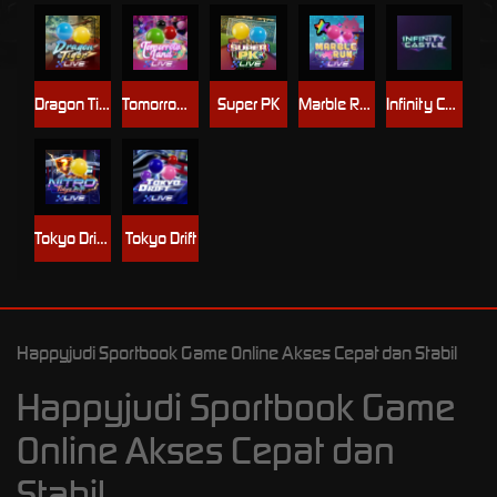
Dragon Tiger
Tomorrow land
Super PK
Marble Run
Infinity Castle
Tokyo Drift Nitro
Tokyo Drift
Happyjudi Sportbook Game Online Akses Cepat dan Stabil
Happyjudi Sportbook Game
Online Akses Cepat dan
Stabil