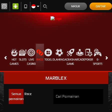
MASUK
DAFTAR
HOT
SLOTS
LIVE
RACE
TOGEL
OLAHRAGA
CRASH
ARCADE
POKER
E-
SABUN
GAMES
CASINO
GAME
SPORTS
AYAM
MARBLEX
Semua
Race
permainan