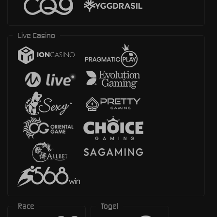
Live Casino
Race
Togel