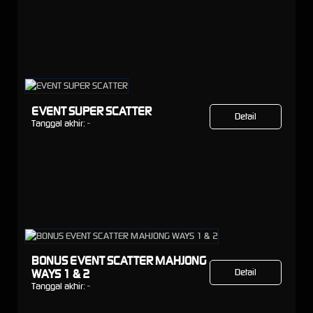
EVENT SUPER SCATTER
Detail
Tanggal akhir:
-
BONUS EVENT SCATTER MAHJONG
WAYS 1 & 2
Detail
Tanggal akhir:
-