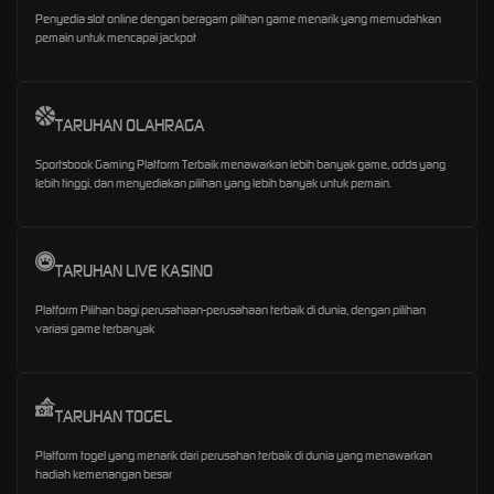
Penyedia slot online dengan beragam pilihan game menarik yang memudahkan
pemain untuk mencapai jackpot
TARUHAN OLAHRAGA
Sportsbook Gaming Platform Terbaik menawarkan lebih banyak game, odds yang
lebih tinggi, dan menyediakan pilihan yang lebih banyak untuk pemain.
TARUHAN LIVE KASINO
Platform Pilihan bagi perusahaan-perusahaan terbaik di dunia, dengan pilihan
variasi game terbanyak
TARUHAN TOGEL
Platform togel yang menarik dari perusahan terbaik di dunia yang menawarkan
hadiah kemenangan besar