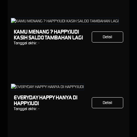
KAMU MENANG ? HAPPYJUDI
KASIH SALDO TAMBAHAN LAGI
Detail
Tanggal akhir:
-
EVERYDAY HAPPY HANYA DI
HAPPYJUDI
Detail
Tanggal akhir:
-