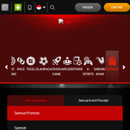
MASUK
DAFTAR
LOTS
LIVE
RACE
TOGEL
OLAHRAGA
CRASH
ARCADE
POKER
E-
SABUNG
PROMOSI
CASINO
GAME
SPORTS
AYAM
Semua Promosi
Semua Event Provider
Semua Promosi
Spesial