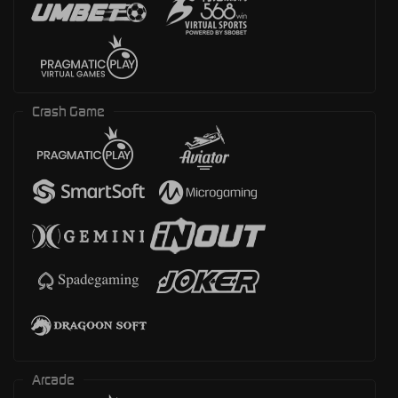
Crash Game
Arcade