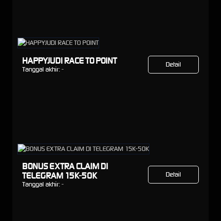
HAPPYJUDI RACE TO POINT
Detail
Tanggal akhir:
-
BONUS EXTRA CLAIM DI
TELEGRAM 15K-50K
Detail
Tanggal akhir:
-