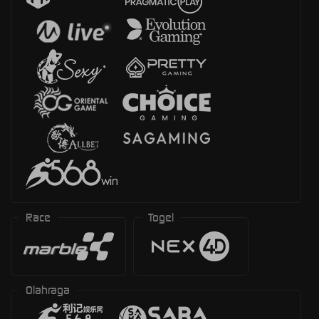
Race
Togel
Olahraga