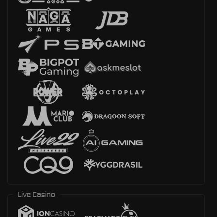
Live Casino