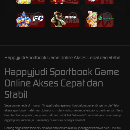
i
i
i
Happyjudi Sportbook Game Online Akses Cepat dan Stabil
Happyjudi Sportbook Game
Online Akses Cepat dan
Stabil
Saya pernah ada di momen “tinggal beberapa menit sebelum pertandingan mulai” lalu
akses sportbook malah lemot, loading muter-muter, dan saya langsung panik sendiri. Yang
bikin tambah ngeselin, saya sempat hampir klik link “alternatif” dari chat yang sumbernya
nggak jelas, karena ya… kalau lagi buru-buru, orang suka asal.
Untung saya kebiasaan cek domain dan link resmi dulu, jadi nggak kebawa arus. Dari situ