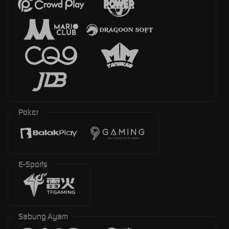
Poker
E-Sports
Sabung Ayam