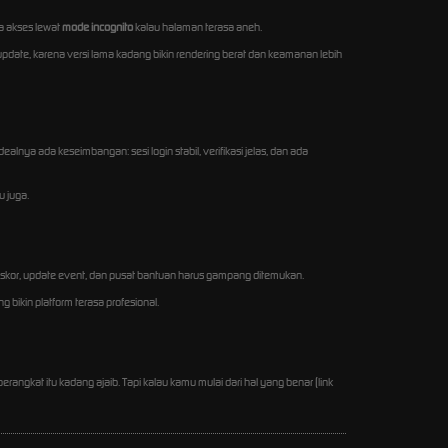
ba akses lewat
mode incognito
kalau halaman terasa aneh.
update, karena versi lama kadang bikin rendering berat dan keamanan lebih
alnya ada keseimbangan: sesi login stabil, verifikasi jelas, dan ada
u juga.
al, skor, update event, dan pusat bantuan harus gampang ditemukan.
g bikin platform terasa profesional.
rangkat itu kadang ajaib. Tapi kalau kamu mulai dari hal yang benar (link