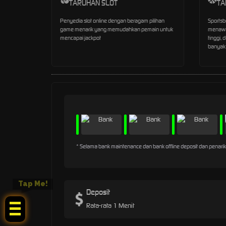
TARUHAN SLOT
TA
Penyedia slot online dengan beragam pilihan
Sportsb
game menarik yang memudahkan pemain untuk
menawar
mencapai jackpot
tinggi,
banyak 
* Selama bank maintenance dan bank offline deposit dan penarik
Tap Me!
Deposit
Rata-rata 1 Menit