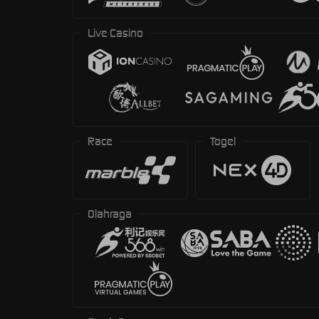
Live Casino
Race
Togel
Olahraga