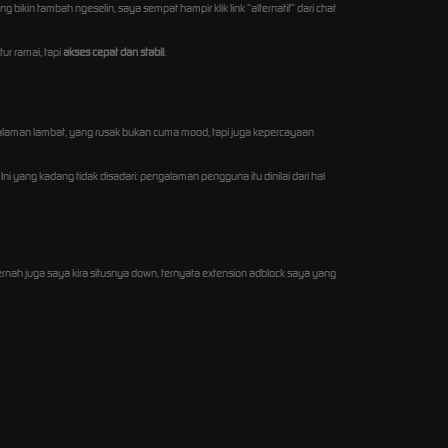
ikin tambah ngeselin, saya sempat hampir klik link “alternatif” dari chat
tur ramai, tapi
akses cepat dan stabil
.
alau halaman lambat, yang rusak bukan cuma mood, tapi juga kepercayaan
 Ini yang kadang tidak disadari: pengalaman pengguna itu dinilai dari hal
Pernah juga saya kira situsnya down, ternyata extension adblock saya yang