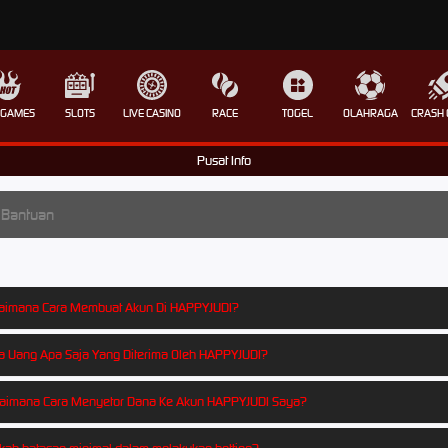
 GAMES
SLOTS
LIVE CASINO
RACE
TOGEL
OLAHRAGA
CRASH
Pusat Info
 Bantuan
gaimana Cara Membuat Akun Di HAPPYJUDI?
a Uang Apa Saja Yang Diterima Oleh HAPPYJUDI?
gaimana Cara Menyetor Dana Ke Akun HAPPYJUDI Saya?