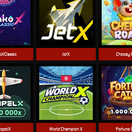
oXClassic
JetX
Cheesy 
ropelX
World Champion X
Fortune 