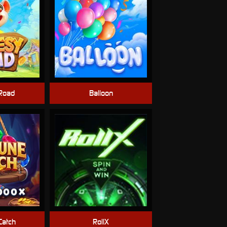
Road
Balloon
Catch
RollX