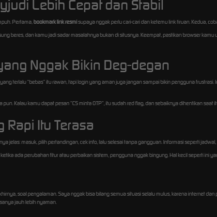
yjudi Lebih Cepat dan Stabil
ampuh. Pertama,
bookmark link resmi
supaya nggak perlu cari-cari dan ketemu link tiruan. Kedua, co
ngsung beres, dan kamu jadi sadar masalahnya bukan di situsnya. Keempat, pastikan browser kamu 
yang Nggak Bikin Deg-degan
ng terlalu “bebas” itu rawan, tapi login yang aman juga jangan sampai bikin pengguna frustrasi. Ide
a pun. Kalau kamu dapat pesan “CS minta OTP”, itu sudah red flag, dan sebaiknya dihentikan saat it
Rapi Itu Terasa
ya jelas: masuk, pilih pertandingan, cek info, lalu selesai tanpa gangguan. Informasi seperti jadw
etika ada perubahan fitur atau perbaikan sistem, pengguna nggak bingung. Hal kecil seperti ini yan
irnya, soal pengalaman. Saya nggak bisa bilang semua situasi selalu mulus, karena internet dan pe
asanya jauh lebih nyaman.