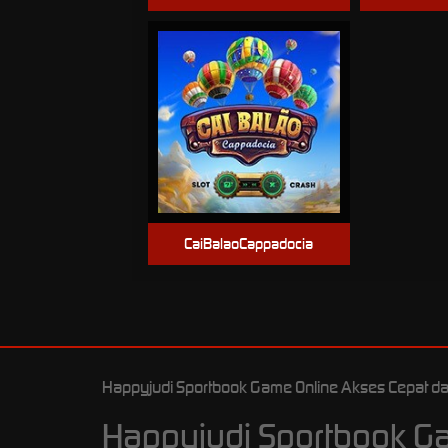
CaiBalaoCappadocia
Happyjudi Sportbook Game Online Akses Cepat dan
Happyjudi Sportbook Ga