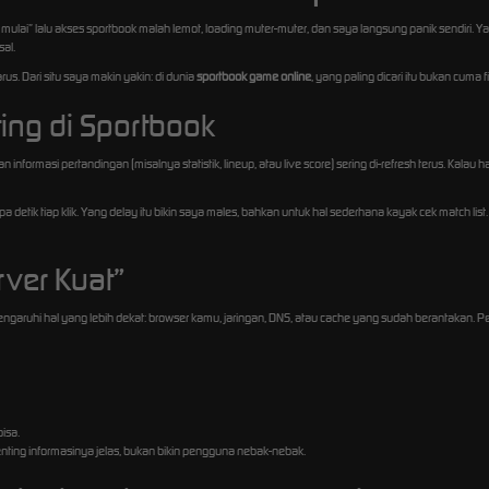
i” lalu akses sportbook malah lemot, loading muter-muter, dan saya langsung panik sendiri. Yang b
al.
us. Dari situ saya makin yakin: di dunia
sportbook game online
, yang paling dicari itu bukan cuma fi
ing di Sportbook
 dan informasi pertandingan (misalnya statistik, lineup, atau live score) sering di-refresh terus. K
a detik tiap klik. Yang delay itu bikin saya males, bahkan untuk hal sederhana kayak cek match list.
rver Kuat”
ipengaruhi hal yang lebih dekat: browser kamu, jaringan, DNS, atau cache yang sudah berantakan. 
isa.
enting informasinya jelas, bukan bikin pengguna nebak-nebak.