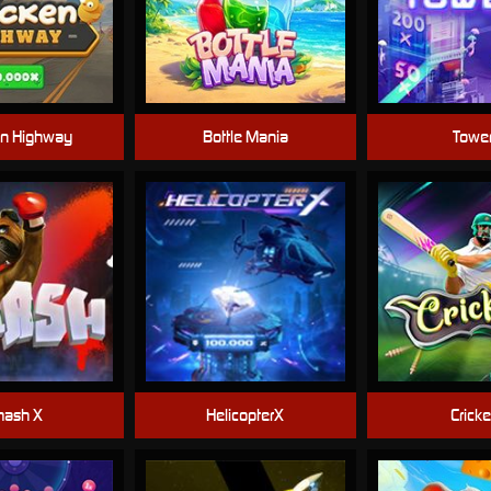
en Highway
Bottle Mania
Towe
mash X
HelicopterX
Crick