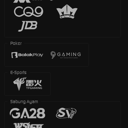
Poker
E-Sports
Sabung Ayam