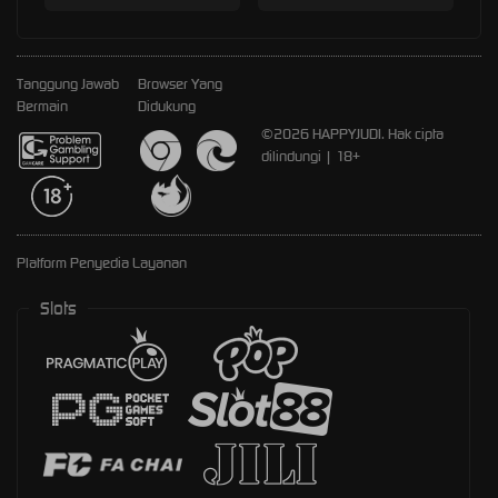
Tanggung Jawab
Browser Yang
Bermain
Didukung
©2026 HAPPYJUDI. Hak cipta
dilindungi | 18+
Platform Penyedia Layanan
Slots