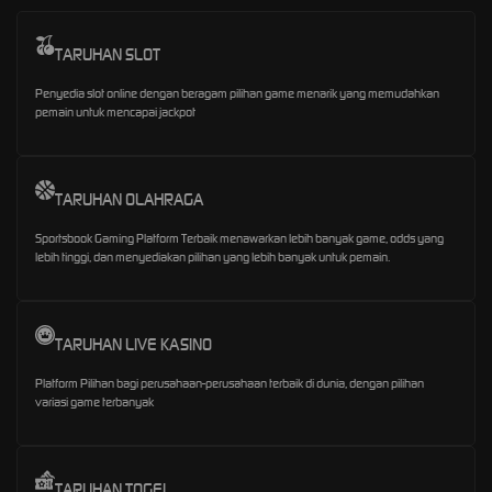
TARUHAN SLOT
Penyedia slot online dengan beragam pilihan game menarik yang memudahkan
pemain untuk mencapai jackpot
TARUHAN OLAHRAGA
Sportsbook Gaming Platform Terbaik menawarkan lebih banyak game, odds yang
lebih tinggi, dan menyediakan pilihan yang lebih banyak untuk pemain.
TARUHAN LIVE KASINO
Platform Pilihan bagi perusahaan-perusahaan terbaik di dunia, dengan pilihan
variasi game terbanyak
TARUHAN TOGEL