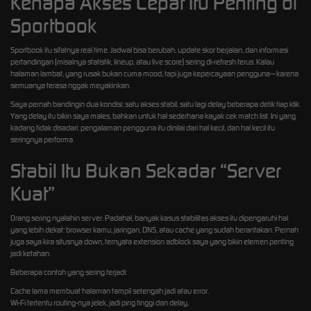
Kenapa Akses Cepat Itu Penting di
Sportbook
Sportbook itu sifatnya real time. Jadwal bisa berubah, update skor berjalan, dan informasi
pertandingan (misalnya statistik, lineup, atau live score) sering di-refresh terus. Kalau
halaman lambat, yang rusak bukan cuma mood, tapi juga kepercayaan pengguna—karena
semuanya terasa nggak meyakinkan.
Saya pernah bandingin dua kondisi: satu akses stabil, satu lagi delay beberapa detik tiap klik.
Yang delay itu bikin saya males, bahkan untuk hal sederhana kayak cek match list. Ini yang
kadang tidak disadari: pengalaman pengguna itu dinilai dari hal kecil, dan hal kecil itu
seringnya performa.
Stabil Itu Bukan Sekadar “Server
Kuat”
Orang sering nyalahin server. Padahal, banyak kasus stabilitas akses itu dipengaruhi hal
yang lebih dekat: browser kamu, jaringan, DNS, atau cache yang sudah berantakan. Pernah
juga saya kira situsnya down, ternyata extension adblock saya yang bikin elemen penting
jadi ketahan.
Beberapa contoh yang sering terjadi:
Cache lama membuat halaman tampil setengah jadi atau error.
Wi-Fi tertentu routing-nya jelek, jadi ping tinggi dan delay.