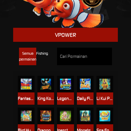
VPOWER
Semua
Fishing
permainan
Fantasy Unicorn
King Kong’s Rampage
Legendary Panda
Daily Fishing
Li Kui Pi Yu
Bird Hunter
Dragon Storm
Insect Paradise
Monster Awaken plus
Sea Food Paradise II Plus