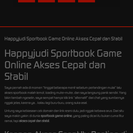
Happyjudi Sportbook Game Online Akses Cepat dan Stabil
Happyjudi Sportbook Game
Online Akses Cepat dan
Stabil
Saya pernah ada di momen “tinggal beberapa menit sebelum pertandingan mulai” lalu
akses sportbook malah lemot, loading muter-muter, dan saya langsung panik sendiri. Yang
bikin tambah ngeselin, saya sempat hampir klik link “alternatif” dari chat yang sumbernya
nggak jelas, karena ya… kalau lagi buru-buru, orang suka asal.
Untung saya kebiasaan cek domain dan link resmi dulu, jadi nggak kebawa arus. Dari situ
saya makin yakin: di dunia
sportbook game online
, yang paling dicari itu bukan cuma fitur
ramai, tapi
akses cepat dan stabil
.