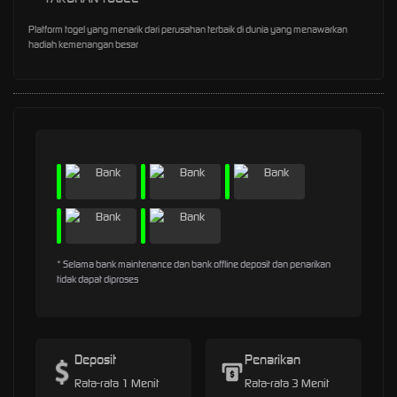
Platform togel yang menarik dari perusahan terbaik di dunia yang menawarkan
hadiah kemenangan besar
* Selama bank maintenance dan bank offline deposit dan penarikan
tidak dapat diproses
Deposit
Penarikan
Rata-rata 1 Menit
Rata-rata 3 Menit