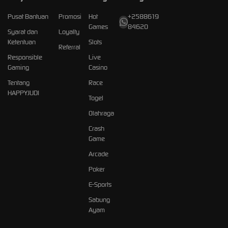
Pusat Bantuan
Promosi
Hot
+2588619
Games
84620
Syarat dan
Loyalty
Ketentuan
Slots
Referral
Responsible
Live
Gaming
Casino
Tentang
Race
HAPPYJUDI
Togel
Olahraga
Crash
Game
Arcade
Poker
E-Sports
Sabung
Ayam