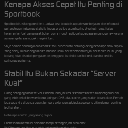
Kenapa Akses Cepat Itu Penting di
Sportbook
Sportbook itu sifatnya real time. Jadwal bisa berubah, update skor berjalan, dan informasi
pertandingan (misalnya statistik, lineup, atau live score) sering di-refresh terus. Kalau
halaman lambat, yang rusak bukan cuma mood, tapi juga kepercayaan pengguna—karena
semuanya terasa nggak meyakinkan.
Saya pernah bandingin dua kondisi: satu akses stabil, satu lagi delay beberapa detik tiap klik.
Yang delay itu bikin saya males, bahkan untuk hal sederhana kayak cek match list. Ini yang
kadang tidak disadari: pengalaman pengguna itu dinilai dari hal kecil, dan hal kecil itu
seringnya performa.
Stabil Itu Bukan Sekadar “Server
Kuat”
Orang sering nyalahin server. Padahal, banyak kasus stabilitas akses itu dipengaruhi hal
yang lebih dekat: browser kamu, jaringan, DNS, atau cache yang sudah berantakan. Pernah
juga saya kira situsnya down, ternyata extension adblock saya yang bikin elemen penting
jadi ketahan.
Beberapa contoh yang sering terjadi:
Cache lama membuat halaman tampil setengah jadi atau error.
Wi-Fi tertentu routing-nya jelek, jadi ping tinggi dan delay.