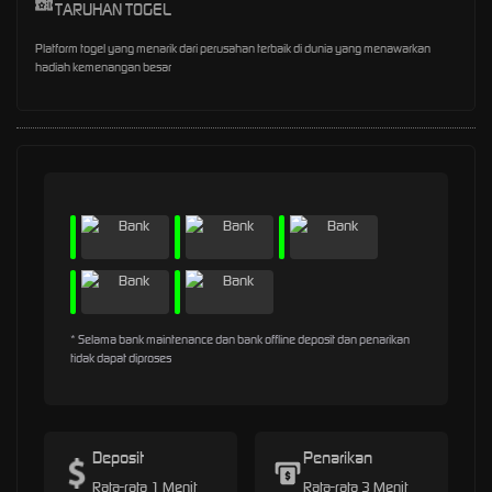
TARUHAN TOGEL
Platform togel yang menarik dari perusahan terbaik di dunia yang menawarkan
hadiah kemenangan besar
* Selama bank maintenance dan bank offline deposit dan penarikan
tidak dapat diproses
Deposit
Penarikan
Rata-rata 1 Menit
Rata-rata 3 Menit