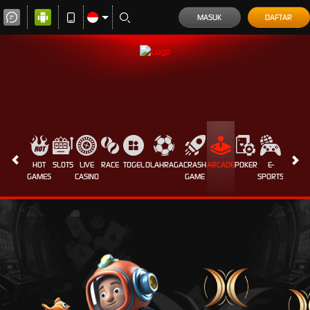
MASUK
DAFTAR
HOT
SLOTS
LIVE
RACE
TOGEL
OLAHRAGA
CRASH
ARCADE
POKER
E-
SABUN
GAMES
CASINO
GAME
SPORTS
AYAM