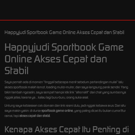
Happyjudi Sportbook Game Online Akses Cepat dan Stabil
Happyjudi Sportbook Game
Online Akses Cepat dan
Stabil
Saya pernah ada di momen “tinggal beberapa menit sebelum pertandingan mulai” lalu
akses sportbook malah lemot, loading muter-muter, dan saya langsung panik sendiri. Yang
bikin tambah ngeselin, saya sempat hampir klik link “alternatif” dari chat yang sumbernya
nggak jelas, karena ya… kalau lagi buru-buru, orang suka asal.
Untung saya kebiasaan cek domain dan link resmi dulu, jadi nggak kebawa arus. Dari situ
saya makin yakin: di dunia
sportbook game online
, yang paling dicari itu bukan cuma fitur
ramai, tapi
akses cepat dan stabil
.
Kenapa Akses Cepat Itu Penting di