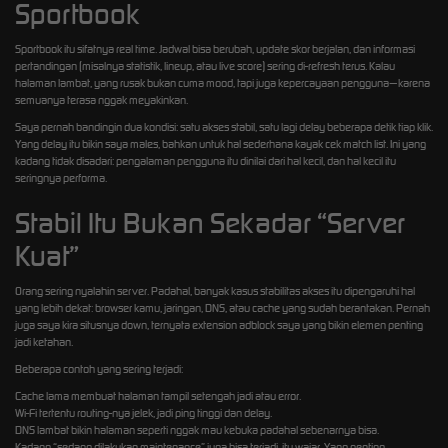
Sportbook
Sportbook itu sifatnya real time. Jadwal bisa berubah, update skor berjalan, dan informasi
pertandingan (misalnya statistik, lineup, atau live score) sering di-refresh terus. Kalau
halaman lambat, yang rusak bukan cuma mood, tapi juga kepercayaan pengguna—karena
semuanya terasa nggak meyakinkan.
Saya pernah bandingin dua kondisi: satu akses stabil, satu lagi delay beberapa detik tiap klik.
Yang delay itu bikin saya males, bahkan untuk hal sederhana kayak cek match list. Ini yang
kadang tidak disadari: pengalaman pengguna itu dinilai dari hal kecil, dan hal kecil itu
seringnya performa.
Stabil Itu Bukan Sekadar “Server
Kuat”
Orang sering nyalahin server. Padahal, banyak kasus stabilitas akses itu dipengaruhi hal
yang lebih dekat: browser kamu, jaringan, DNS, atau cache yang sudah berantakan. Pernah
juga saya kira situsnya down, ternyata extension adblock saya yang bikin elemen penting
jadi ketahan.
Beberapa contoh yang sering terjadi:
Cache lama membuat halaman tampil setengah jadi atau error.
Wi-Fi tertentu routing-nya jelek, jadi ping tinggi dan delay.
DNS lambat bikin halaman seperti nggak mau kebuka padahal sebenarnya bisa.
Kadang “sedang dilakukan maintenance” juga bisa terjadi, itu wajar. Yang penting