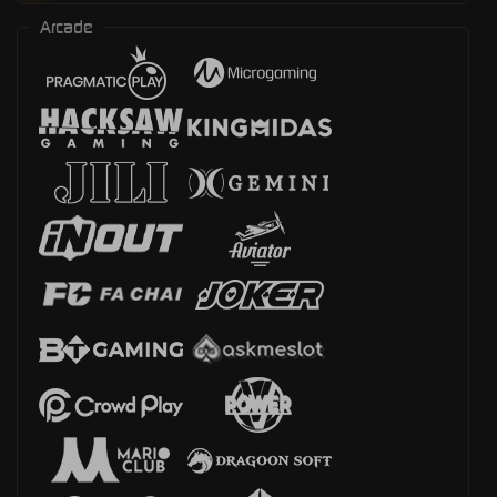
Arcade