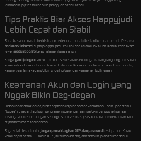
informasinya jelas, bukan bikin pengguna nebak-nebak.
Tips Praktis Biar Akses Happyjudi
Lebih Cepat dan Stabil
Saya biasanya pakai checklist yang sederhana, nggak ribet tapi lumayan ampuh. Pertama,
bookmark link resmi
supaya nggak perlu cari-cari dan ketemu link tiruan. Kedua, coba akses
lewat
mode incognito
kalau halaman terasa aneh.
Ketiga,
ganti jaringan
dari Wi-Fi ke data seluler atau sebaliknya. Kadang langsung beres, dan
kamu jadi sadar masalahnya bukan di situsnya. Keempat, pastikan browser kamu update,
karena versi lama kadang bikin rendering berat dan keamanan lebih lemah.
Keamanan Akun dan Login yang
Nggak Bikin Deg-degan
Di sportbook game online, akses cepat harus jalan bareng keamanan. Login yang terlalu
“bebas” itu rawan, tapi login yang aman juga jangan sampai bikin pengguna frustrasi.
Idealnya ada keseimbangan: sesi login stabil, verifikasi jelas, dan ada pemberitahuan kalau
terjadi aktivitas mencurigakan.
Saya selalu tekankan ini:
jangan pernah bagikan OTP atau password
ke siapa pun. Kalau
kamu dapat pesan “CS minta OTP”, itu sudah red flag, dan sebaiknya dihentikan saat itu