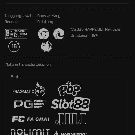
Tanggung Jawab
Browser Yang
Bermain
Didukung
©2026 HAPPYJUDI. Hak cipta
dilindungi | 18+
Platform Penyedia Layanan
Slots