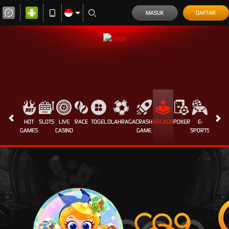
MASUK
DAFTAR
HOT
SLOTS
LIVE
RACE
TOGEL
OLAHRAGA
CRASH
ARCADE
POKER
E-
SABUN
GAMES
CASINO
GAME
SPORTS
AYAM