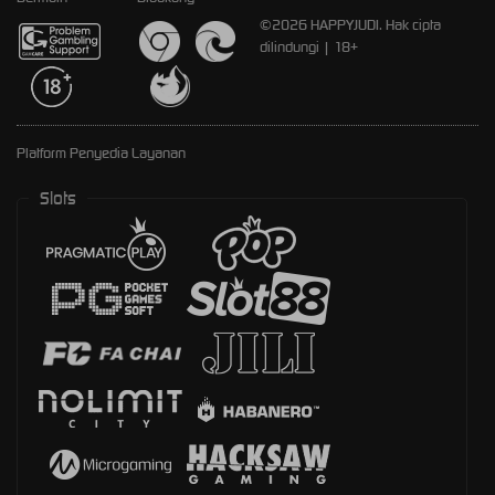
©2026 HAPPYJUDI. Hak cipta
dilindungi | 18+
Platform Penyedia Layanan
Slots