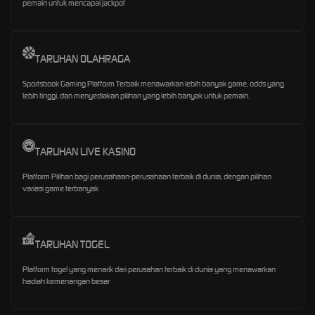
pemain untuk mencapai jackpot
TARUHAN OLAHRAGA
Sportsbook Gaming Platform Terbaik menawarkan lebih banyak game, odds yang
lebih tinggi, dan menyediakan pilihan yang lebih banyak untuk pemain.
TARUHAN LIVE KASINO
Platform Pilihan bagi perusahaan-perusahaan terbaik di dunia, dengan pilihan
variasi game terbanyak
TARUHAN TOGEL
Platform togel yang menarik dari perusahan terbaik di dunia yang menawarkan
hadiah kemenangan besar