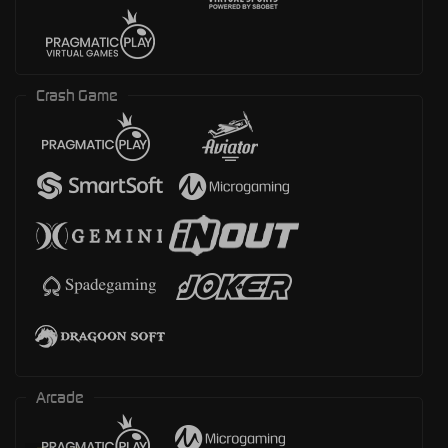
Crash Game
Arcade