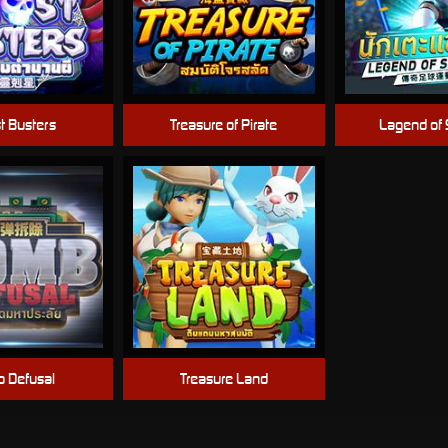
t Busters
Treasure of Pirate
Lagend of 
 Defusal
Treasure Land