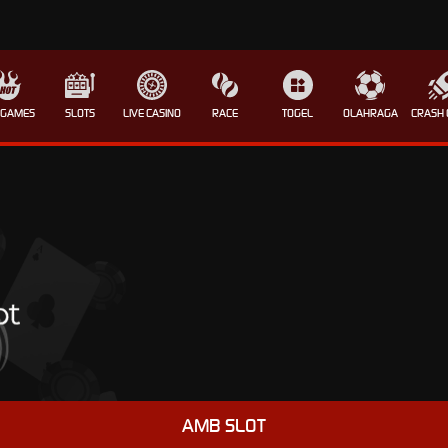
 GAMES
SLOTS
LIVE CASINO
RACE
TOGEL
OLAHRAGA
CRASH
AMB SLOT