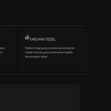
TARUHAN TOGEL
haan
Platform togel yang menarik dari perusahan
ame
terbaik di dunia yang menawarkan hadiah
kemenangan besar