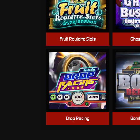
Fruit Roulette Slots
Ghos
Drop Racing
Bomb