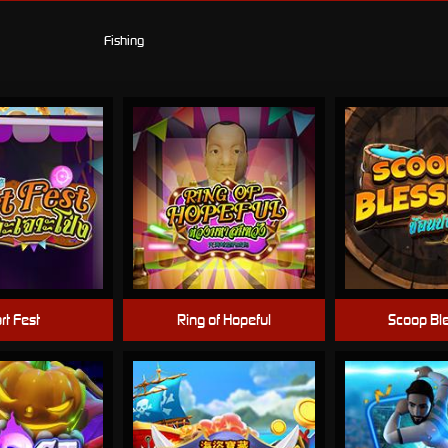
Fishing
rt Fest
Ring of Hopeful
Scoop Bl