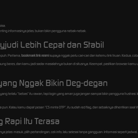
isa.
enting informasinya jelas, bukan bikin pengguna nebak-nebak.
yjudi Lebih Cepat dan Stabil
ampuh. Pertama,
bookmark link resmi
supaya nggak perlu cari-cari dan ketemu link tiruan. Kedua, co
ngsung beres, dan kamu jadi sadar masalahnya bukan di situsnya. Keempat, pastikan browser kamu 
yang Nggak Bikin Deg-degan
ng terlalu “bebas” itu rawan, tapi login yang aman juga jangan sampai bikin pengguna frustrasi. Ide
a pun. Kalau kamu dapat pesan “CS minta OTP”, itu sudah red flag, dan sebaiknya dihentikan saat it
Rapi Itu Terasa
ya jelas: masuk, pilih pertandingan, cek info, lalu selesai tanpa gangguan. Informasi seperti jadw