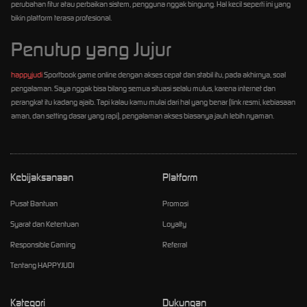
perubahan fitur atau perbaikan sistem, pengguna nggak bingung. Hal kecil seperti ini yang
bikin platform terasa profesional.
Penutup yang Jujur
happyjudi
Sportbook game online dengan akses cepat dan stabil itu, pada akhirnya, soal
pengalaman. Saya nggak bisa bilang semua situasi selalu mulus, karena internet dan
perangkat itu kadang ajaib. Tapi kalau kamu mulai dari hal yang benar (link resmi, kebiasaan
aman, dan setting dasar yang rapi), pengalaman akses biasanya jauh lebih nyaman.
Kebijaksanaan
Platform
Pusat Bantuan
Promosi
Syarat dan Ketentuan
Loyalty
Responsible Gaming
Referral
Tentang HAPPYJUDI
Kategori
Dukungan