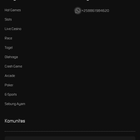
Hot Games
+258861984620
Slots
Live Casino
Race
Togel
Olahraga
Crash Game
Arcade
Poker
E-Sports
Sabung Ayam
Komunitas