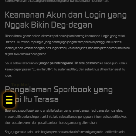
karena versi lama kadang bikin rendering berat dan keamanan lebih lemah.
Keamanan Akun dan Login yang
Nggak Bikin Deg-degan
Di sportbook game online, akses cepat harus jalan bareng keamanan. Login yang terlalu
“bebas” itu rawan, tapi login yang aman juga jangan sampai bikin pengguna frustrasi.
Idealnya ada keseimbangan: sesi login stabil, verifikasi jelas, dan ada pemberitahuan kalau
terjadi aktivitas mencurigakan.
Saya selalu tekankan ini:
jangan pernah bagikan OTP atau password
ke siapa pun. Kalau
kamu dapat pesan “CS minta OTP”, itu sudah red flag, dan sebaiknya dihentikan saat itu
juga.
Tap Me!
Pengalaman Sportbook yang
Rapi Itu Terasa
Buat saya, sportbook yang enak itu bukan yang rame banget, tapi yang alurnya jelas:
masuk, pilih pertandingan, cek info, lalu selesai tanpa gangguan. Informasi seperti jadwal,
skor, update event, dan pusat bantuan harus gampang ditemukan.
Saya juga suka kalau ada bagian pembaruan atau info resmi yang rutin. Jadi ketika ada